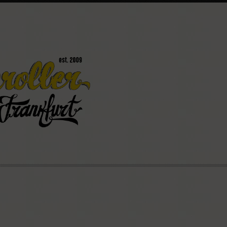
könnt
Mainroller
Ostparkstraße 25
60385 Frankfurt
(069) 4898 2803
info@mainroller.de
Wenn Ihr Fragen habt, wendet e
Nummer oder per E-Mail an uns. 
Kontaktformular