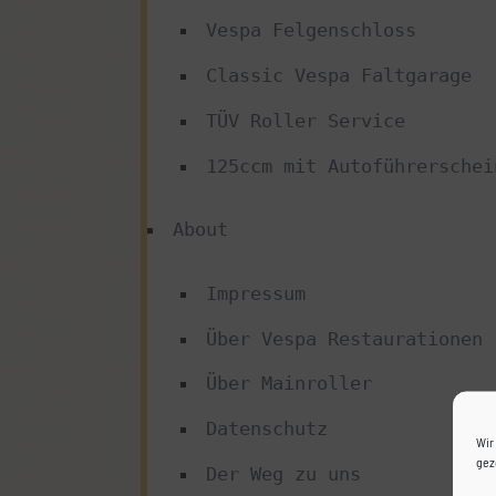
Vespa Felgenschloss
Classic Vespa Faltgarage
TÜV Roller Service
125ccm mit Autoführerschei
About
Impressum
Über Vespa Restaurationen
Über Mainroller
Datenschutz
Wir
gez
Der Weg zu uns