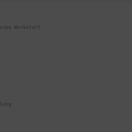
Datenschutzerklärung
bung
Impressum
espa Werkstatt
lung