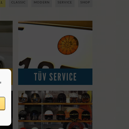
LL
CLASSIC
MODERN
SERVICE
SHOP
ie