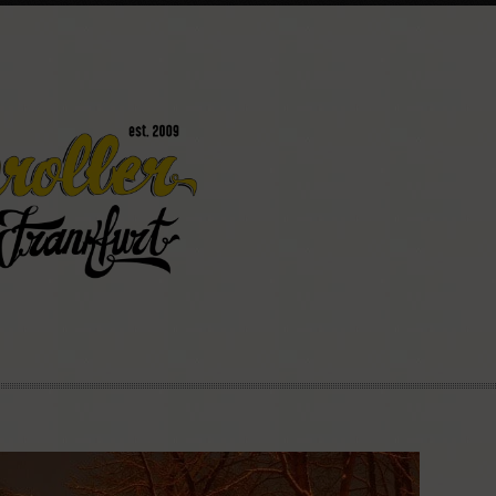
könnt
Mainroller
Ostparkstraße 25
60385 Frankfurt
(069) 4898 2803
info@mainroller.de
Wenn Ihr Fragen habt, wendet e
Nummer oder per E-Mail an uns. 
Kontaktformular