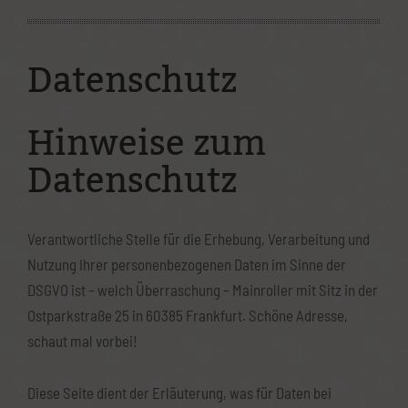
Ostparkstraße 25
60385 Frankfurt
Datenschutz
(069) 4898 2803
Hinweise zum
info@mainroller.de
Datenschutz
Wenn Ihr Fragen habt, wendet euch gerne per
Telefon/Whatsapp mit obiger Nummer oder per E-Mail an uns.
Oder ihr nutzt unser Kontaktformular:
Verantwortliche Stelle für die Erhebung, Verarbeitung und
Nutzung Ihrer personenbezogenen Daten im Sinne der
Kontaktformular
DSGVO ist – welch Überraschung – Mainroller mit Sitz in der
Ostparkstraße 25 in 60385 Frankfurt. Schöne Adresse,
Datenschutzerklärung
schaut mal vorbei!
Impressum
Diese Seite dient der Erläuterung, was für Daten bei