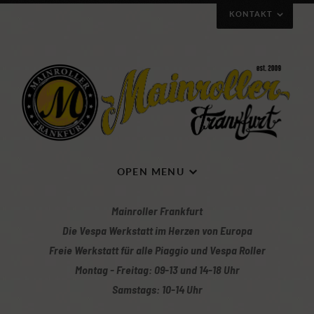
KONTAKT
Wie ihr uns erreichen könnt
OPEN MENU
Mainroller Frankfurt
Die Vespa Werkstatt im Herzen von Europa
Freie Werkstatt für alle Piaggio und Vespa Roller
Montag - Freitag: 09-13 und 14-18 Uhr
Mit Klick auf die Karte gelangt ihr zur Wegbeschreibung
Samstags: 10-14 Uhr
Mainroller