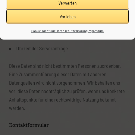
Verwerfen
verwendetes Betriebssystem
Vorlieben
Referrer URL
Cookie-Richtlinie
Datenschutzerklärung
Impressum
Hostname des zugreifenden Rechners
Uhrzeit der Serveranfrage
Diese Daten sind nicht bestimmten Personen zuordenbar.
Eine Zusammenführung dieser Daten mit anderen
Datenquellen wird nicht vorgenommen. Wir behalten uns
vor, diese Daten nachträglich zu prüfen, wenn uns konkrete
Anhaltspunkte für eine rechtswidrige Nutzung bekannt
werden.
Kontaktformular