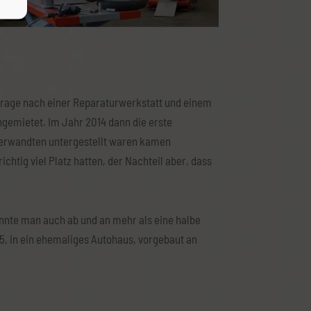
frage nach einer Reparaturwerkstatt und einem
gemietet. Im Jahr 2014 dann die erste
Verwandten untergestellt waren kamen
chtig viel Platz hatten, der Nachteil aber, dass
onnte man auch ab und an mehr als eine halbe
5, in ein ehemaliges Autohaus, vorgebaut an