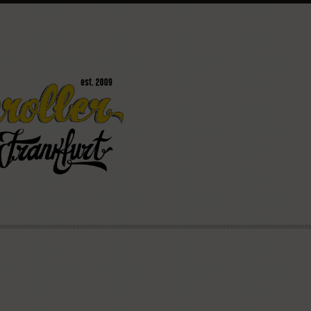
könnt
Mainroller
Ostparkstraße 25
60385 Frankfurt
(069) 4898 2803
info@mainroller.de
Wenn Ihr Fragen habt, wendet e
Nummer oder per E-Mail an uns. 
Kontaktformular