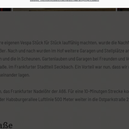
re eigenen Vespa Stück für Stück lauffähig machten, wurde die Nach
er. Nach und nach wurden im Hof weitere Garagen und Stellplätze an
en und die in Scheunen, Gartenlauben und Garagen bei Freunden und 
e, im Frankfurter Stadtteil Seckbach. Ein Vorteil war nun, dass wir ri
seinander lagen.
h, das Frankfurter Nadelöhr der A66. Für eine 10-Minutgen Strecke k
er Habsburgerallee Luftlinie 500 Meter weiter in die Ostparkstraße 2
raße