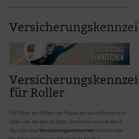
Ostparkstraße 25
60385 Frankfurt
Versicherungskennze
(069) 4898 2803
info@mainroller.de
Wenn Ihr Fragen habt, wendet euch gerne per
Telefon/Whatsapp mit obiger Nummer oder per E-Mail an uns.
Versicherungskennze
Oder ihr nutzt unser Kontaktformular:
für Roller
Kontaktformular
Datenschutzerklärung
Für Fahrer von Rollern und Mopeds mit bis zu 50ccm ist es
jedes Jahr das gleiche Spiel: Zum fahren muss ab dem 1.
Impressum
März das neue
Versicherungskennzeichen
montiert sein.
Die Rollerversicherung bekommt ihr bei allen