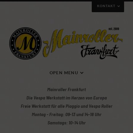
KONTAKT
Wie ihr uns erreichen könnt
OPEN MENU
Mainroller Frankfurt
Die Vespa Werkstatt im Herzen von Europa
Freie Werkstatt für alle Piaggio und Vespa Roller
Montag - Freitag: 09-13 und 14-18 Uhr
Mit Klick auf die Karte gelangt ihr zur Wegbeschreibung
Samstags: 10-14 Uhr
Mainroller