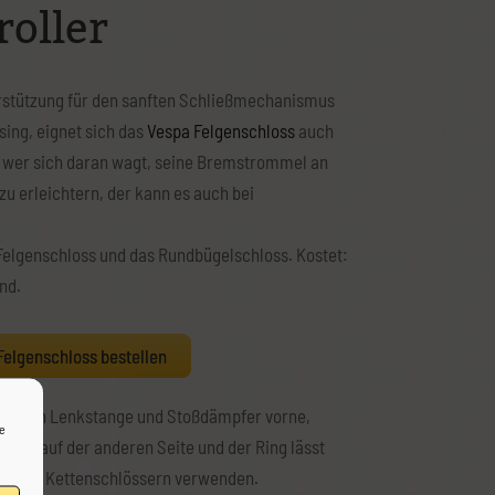
roller
rstützung für den sanften Schließmechanismus
ing, eignet sich das
Vespa Felgenschloss
auch
 wer sich daran wagt, seine Bremstrommel an
zu erleichtern, der kann es auch bei
 Felgenschloss und das Rundbügelschloss. Kostet:
and.
elgenschloss bestellen
wischen Lenkstange und Stoßdämpfer vorne,
ie
osses auf der anderen Seite und der Ring lässt
- oder Kettenschlössern verwenden.