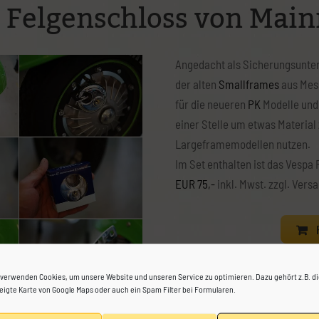
 Felgenschloss von Main
Datenschutzerklärung
bung
Impressum
Angedacht als Sicherungsunte
der alten
Smallframes
aus Mess
für die neueren
PK
Modelle und
einer Stelle um etwas Material 
Largeframemodellen nutzen.
Im Set enthalten ist das Vespa
EUR 75,-
inkl. Mwst. zzgl. Vers
F
Angebracht wird der Bolzen z
 verwenden Cookies, um unsere Website und unseren Service zu optimieren. Dazu gehört z.B. d
arretiert mittels des Bügelschl
eigte Karte von Google Maps oder auch ein Spam Filter bei Formularen.
sich zur Verwendung von Bügel