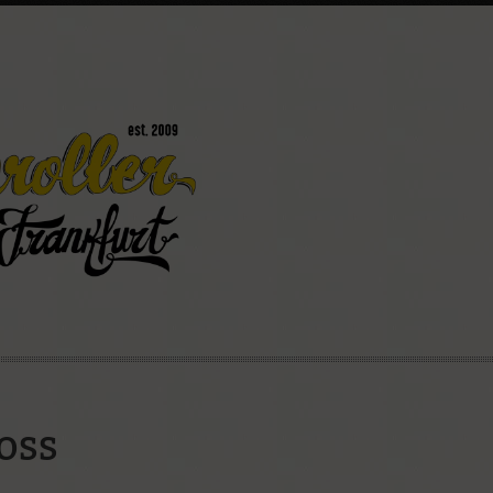
könnt
Mainroller
Ostparkstraße 25
60385 Frankfurt
(069) 4898 2803
info@mainroller.de
Wenn Ihr Fragen habt, wendet e
Nummer oder per E-Mail an uns. 
oss
Kontaktformular