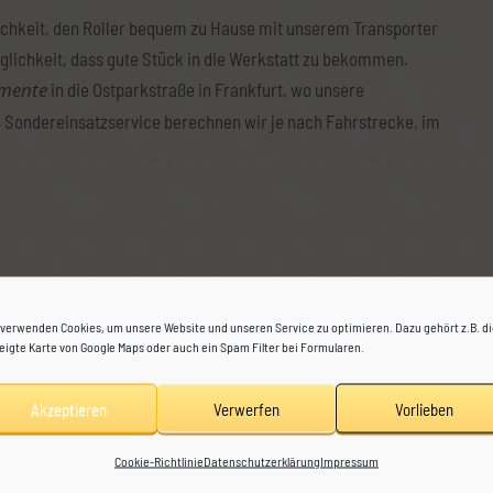
Datenschutzerklärung
lichkeit, den Roller bequem zu Hause mit unserem Transporter
bung
öglichkeit, dass gute Stück in die Werkstatt zu bekommen.
Impressum
amente
in die Ostparkstraße in Frankfurt, wo unsere
 Sondereinsatzservice berechnen wir je nach Fahrstrecke, im
 verwenden Cookies, um unsere Website und unseren Service zu optimieren. Dazu gehört z.B. d
eigte Karte von Google Maps oder auch ein Spam Filter bei Formularen.
er auf einer Strecke empfehlen wir den Kontakt einer
Akzeptieren
Verwerfen
Vorlieben
Cookie-Richtlinie
Datenschutzerklärung
Impressum