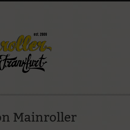
könnt
Mainroller
Ostparkstraße 25
60385 Frankfurt
(069) 4898 2803
info@mainroller.de
Wenn Ihr Fragen habt, wendet e
Nummer oder per E-Mail an uns. 
on Mainroller
Kontaktformular