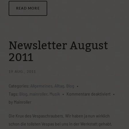
READ MORE
Newsletter August
2011
19
AUG., 2011
Categories:
Allgemeines
,
Alltag
,
Blog
•
für
Tags:
Blog
,
mainroller
,
Musik
•
Kommentare deaktiviert
•
Newslette
by Mainroller
August
Die Krux des Vespaschraubers. Wir haben ja nun wirklich
2011
schon die tollsten Vespas bei uns in der Werkstatt gehabt,