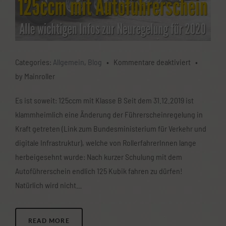
für
Categories:
Allgemein
,
Blog
•
Kommentare deaktiviert
•
125ccm
by Mainroller
mit
Es ist soweit: 125ccm mit Klasse B Seit dem 31.12.2019 ist
Autoführer
klammheimlich eine Änderung der Führerscheinregelung in
Alle
Kraft getreten (Link zum Bundesministerium für Verkehr und
Infos
digitale Infrastruktur), welche von RollerfahrerInnen lange
zur
herbeigesehnt wurde: Nach kurzer Schulung mit dem
Änderung
Autoführerschein endlich 125 Kubik fahren zu dürfen!
Natürlich wird nicht…
READ MORE