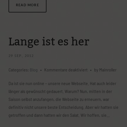
READ MORE
Lange ist es her
29
SEP., 2012
für
Categories:
Blog
•
Kommentare deaktiviert
•
by Mainroller
Lange
Da ist sie nun online – unsere neue Webseite. Hat auch leider
ist
länger als gewünscht gedauert. Warum? Nun, mitten in der
es
Saison selbst anzufangen, die Webseite zu erneuern, war
her
definitiv nicht unsere beste Entscheidung. Aber wir hatten sie
getroffen und dann hatten wir den Salat. Wir hoffen, sie…