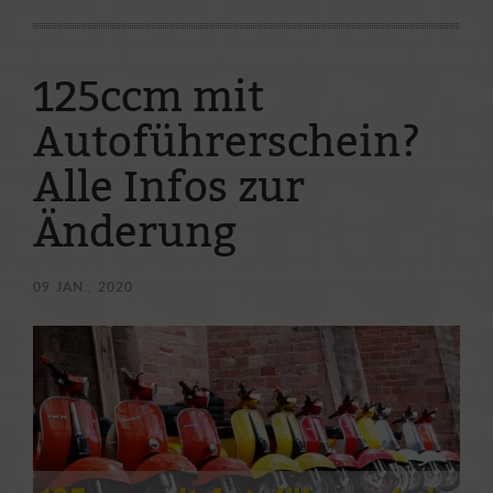
Ostparkstraße 25
60385 Frankfurt
125ccm mit
(069) 4898 2803
Autoführerschein?
Alle Infos zur
info@mainroller.de
Änderung
Wenn Ihr Fragen habt, wendet euch gerne per
Telefon/Whatsapp mit obiger Nummer oder per E-Mail an uns.
Oder ihr nutzt unser Kontaktformular:
09
JAN., 2020
Kontaktformular
Datenschutzerklärung
Impressum