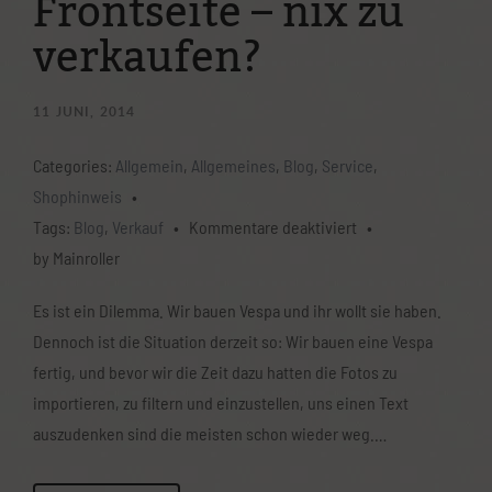
Frontseite – nix zu
verkaufen?
11
JUNI, 2014
Categories:
Allgemein
,
Allgemeines
,
Blog
,
Service
,
Shophinweis
•
für
Tags:
Blog
,
Verkauf
•
Kommentare deaktiviert
•
Umbau
by Mainroller
der
Es ist ein Dilemma. Wir bauen Vespa und ihr wollt sie haben.
Frontseite
Dennoch ist die Situation derzeit so: Wir bauen eine Vespa
–
fertig, und bevor wir die Zeit dazu hatten die Fotos zu
nix
importieren, zu filtern und einzustellen, uns einen Text
zu
auszudenken sind die meisten schon wieder weg.…
verkaufen?