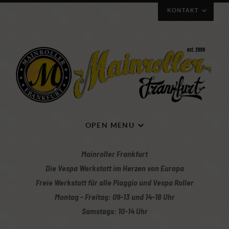
KONTAKT
Wie ihr uns erreichen könnt
OPEN MENU
Mainroller Frankfurt
Die Vespa Werkstatt im Herzen von Europa
Freie Werkstatt für alle Piaggio und Vespa Roller
Montag - Freitag: 09-13 und 14-18 Uhr
Mit Klick auf die Karte gelangt ihr zur Wegbeschreibung
Samstags: 10-14 Uhr
Mainroller