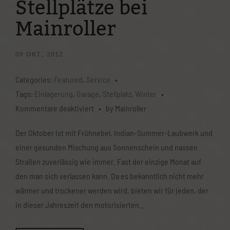
Stellplätze bei
Mainroller
09
OKT., 2012
Categories:
Featured
,
Service
•
Tags:
Einlagerung
,
Garage
,
Stellplatz
,
Winter
•
für
Kommentare deaktiviert
•
by Mainroller
Winter
Der Oktober ist mit Frühnebel, Indian-Summer-Laubwerk und
is
einer gesunden Mischung aus Sonnenschein und nassen
coming
Straßen zuverlässig wie immer. Fast der einzige Monat auf
–
den man sich verlassen kann. Da es bekanntlich nicht mehr
Stellplätze
wärmer und trockener werden wird, bieten wir für jeden, der
bei
in dieser Jahreszeit den motorisierten…
Mainroller