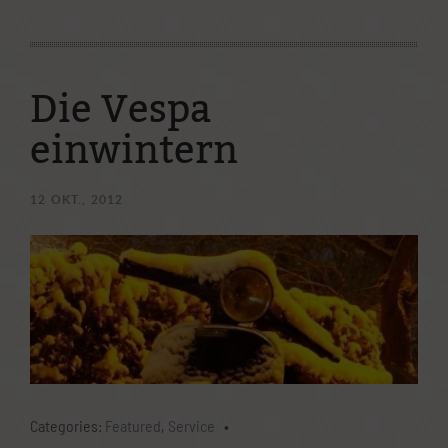
Mainroller
Ostparkstraße 25
Die Vespa
60385 Frankfurt
einwintern
(069) 4898 2803
info@mainroller.de
12
OKT., 2012
Wenn Ihr Fragen habt, wendet euch gerne per
Telefon/Whatsapp mit obiger Nummer oder per E-Mail an uns.
Oder ihr nutzt unser Kontaktformular:
Kontaktformular
Datenschutzerklärung
Categories:
Featured
,
Service
•