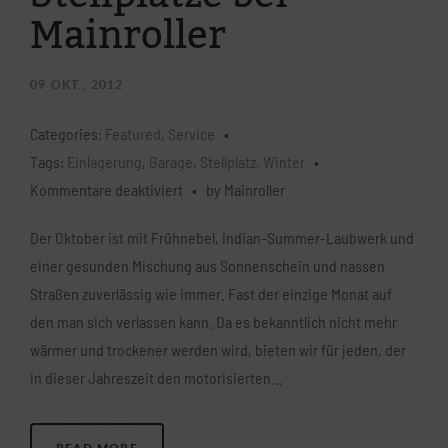
Mainroller
09
OKT., 2012
Categories:
Featured
,
Service
•
Tags:
Einlagerung
,
Garage
,
Stellplatz
,
Winter
•
für
Kommentare deaktiviert
•
by Mainroller
Winter
Der Oktober ist mit Frühnebel, Indian-Summer-Laubwerk und
is
einer gesunden Mischung aus Sonnenschein und nassen
coming
Straßen zuverlässig wie immer. Fast der einzige Monat auf
–
den man sich verlassen kann. Da es bekanntlich nicht mehr
Stellplätze
wärmer und trockener werden wird, bieten wir für jeden, der
bei
in dieser Jahreszeit den motorisierten…
Mainroller