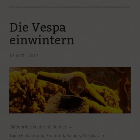
Ostparkstraße 25
60385 Frankfurt
Die Vespa
(069) 4898 2803
einwintern
info@mainroller.de
12
OKT., 2012
Wenn Ihr Fragen habt, wendet euch gerne per
Telefon/Whatsapp mit obiger Nummer oder per E-Mail an uns.
Oder ihr nutzt unser Kontaktformular:
Kontaktformular
Datenschutzerklärung
Categories:
Featured
,
Service
•
Impressum
Tags:
Einlagerung
,
Featured
,
Garage
,
Stellplatz
•