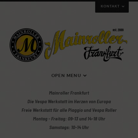
KONTAKT
Wie ihr uns erreichen könnt
OPEN MENU
Mainroller Frankfurt
Die Vespa Werkstatt im Herzen von Europa
Freie Werkstatt für alle Piaggio und Vespa Roller
Montag - Freitag: 09-13 und 14-18 Uhr
Mit Klick auf die Karte gelangt ihr zur Wegbeschreibung
Samstags: 10-14 Uhr
Mainroller